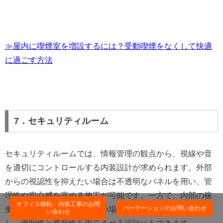
≫屋内に喫煙室を増設するには？受動喫煙をなくして快適
に過ごす方法
7．セキュリティルーム
セキュリティルームでは、情報管理の観点から、視線や音
を適切にコントロールする内装設計が求められます。外部
からの視認性を抑えたい場合は不透明なパネルを用い、管
理性や安心感を高める施工が可能です。一方で、内部の稼
オフィス移転・内装工事のお問
パーテーションのお問い合わせ
働状況を把握しやすくしたい場合には、強化ガラスを採用
い合わせ