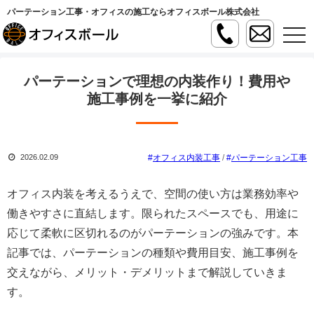
パーテーション工事・オフィスの施工ならオフィスボール株式会社
t
o
g
g
l
パーテーションで理想の内装作り！費用や
e
n
施工事例を一挙に紹介
a
v
i
g
a
オフィス内装工事
/
パーテーション工事
2026.02.09
t
i
o
n
オフィス内装を考えるうえで、空間の使い方は業務効率や
働きやすさに直結します。限られたスペースでも、用途に
応じて柔軟に区切れるのがパーテーションの強みです。本
記事では、パーテーションの種類や費用目安、施工事例を
交えながら、メリット・デメリットまで解説していきま
す。