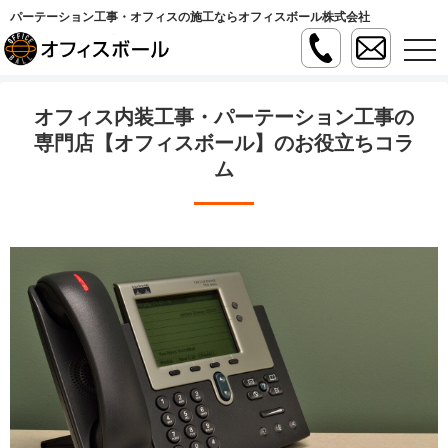
パーテーション工事・オフィスの施工ならオフィスボール株式会社
t
o
g
g
l
オフィス内装工事・パーテーション工事の
e
n
専門店【オフィスボール】のお役立ちコラ
a
ム
v
i
g
a
t
i
o
n