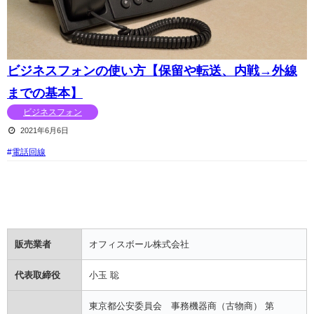
ビジネスフォンの使い方【保留や転送、内戦→外線
までの基本】
ビジネスフォン
2021年6月6日
電話回線
販売業者
オフィスボール株式会社
代表取締役
小玉 聡
東京都公安委員会 事務機器商（古物商） 第