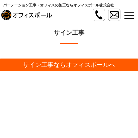
パーテーション工事・オフィスの施工ならオフィスボール株式会社
t
o
g
g
サイン工事
l
e
n
a
v
i
g
サイン工事ならオフィスボールへ
a
t
i
o
n