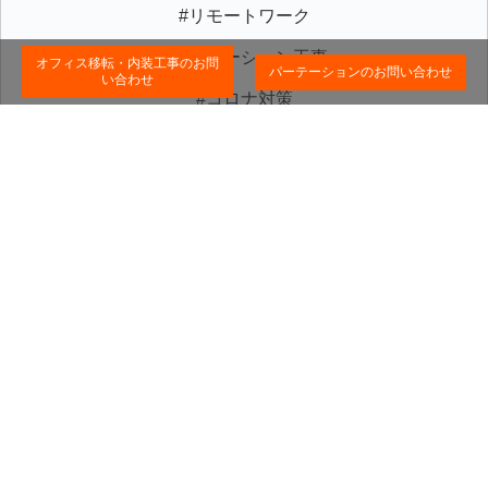
#リモートワーク
#パーテーション工事
オフィス移転・内装工事のお問
パーテーションのお問い合わせ
い合わせ
#コロナ対策
pic.twitter.com/ipEcAn3LQd
— オフィスボール株式会社 (@officeball2017)
September 28, 2020
Copyright © 2019-2026 パーテーション工事・オフィスの施工ならオフ
ィスボール株式会社 All Rights Reserved.