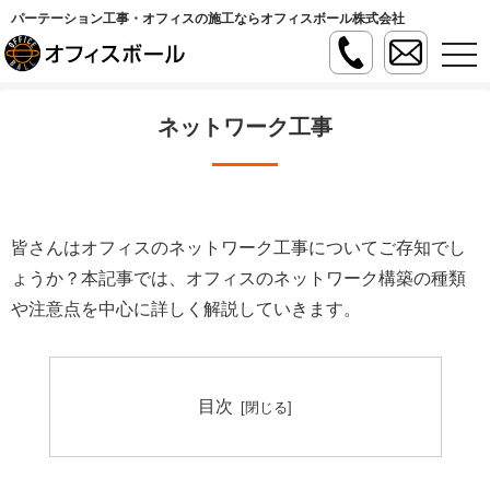
パーテーション工事・オフィスの施工ならオフィスボール株式会社
t
o
g
g
l
ネットワーク工事
e
n
a
v
i
g
a
皆さんはオフィスのネットワーク工事についてご存知でし
t
i
ょうか？本記事では、オフィスのネットワーク構築の種類
o
n
や注意点を中心に詳しく解説していきます。
目次