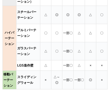
ーション）
スチールパー
△
◎
◎
◎
△
〇
テーション
アルミパーテ
ハイパ
〇
〇
一部〇
△
△
〇
ーション
ーテー
ション
ガラスパーテ
△
〇
一部〇
△
△
〇
ーション
LGS造作壁
△
一部〇
△
×
×
移動パ
スライディン
△～
ーテー
×
一部〇
一部〇
◎
×
グウォール
◎
ション