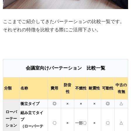
ここまでご紹介してきたパーテーションの比較一覧です。
それぞれの特徴を比較する際にご活用下さい。
会議室向けパーテーション 比較一覧
防音
中古の
分類
名称
費用
不燃性
耐震性
可動性
性
有無
衝立タイプ
◎
×
×
×
◎
△
ローパ
組み立てタイ
ーテー
プ
〇
×
一部〇
×
〇
△
ション
（ローパーテ