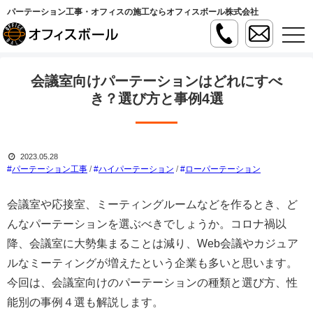
パーテーション工事・オフィスの施工ならオフィスボール株式会社
t
o
g
g
l
会議室向けパーテーションはどれにすべ
e
n
き？選び方と事例4選
a
v
i
g
a
2023.05.28
t
i
パーテーション工事
/
ハイパーテーション
/
ローパーテーション
o
n
会議室や応接室、ミーティングルームなどを作るとき、ど
んなパーテーションを選ぶべきでしょうか。コロナ禍以
降、会議室に大勢集まることは減り、Web会議やカジュア
ルなミーティングが増えたという企業も多いと思います。
今回は、会議室向けのパーテーションの種類と選び方、性
能別の事例４選も解説します。