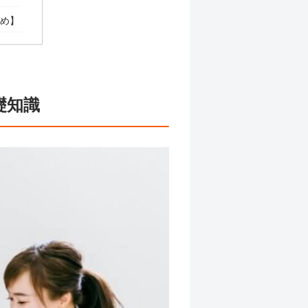
とめ】
礎知識