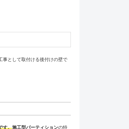
工事として取付ける後付けの壁で
です。
施工型パーティション
の特