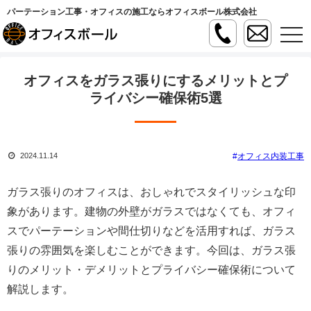
パーテーション工事・オフィスの施工ならオフィスボール株式会社
t
o
g
g
l
オフィスをガラス張りにするメリットとプ
e
n
ライバシー確保術5選
a
v
i
g
a
オフィス内装工事
2024.11.14
t
i
o
n
ガラス張りのオフィスは、おしゃれでスタイリッシュな印
象があります。建物の外壁がガラスではなくても、オフィ
スでパーテーションや間仕切りなどを活用すれば、ガラス
張りの雰囲気を楽しむことができます。今回は、ガラス張
りのメリット・デメリットとプライバシー確保術について
解説します。