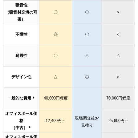
吸音性
（吸音材充填の可
〇
〇
×
否）
不燃性
◎
〇
○
耐震性
〇
△
△
デザイン性
△
◎
○
一般的な費用＊
40,000円程度
70,000円程度
オフィスボール価
現場調査後お
格
12,400円～
25,800円～
見積り
（中古）＊
オフィスボール価