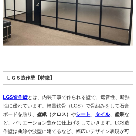
ＬＧＳ造作壁【特徴】
LGS造作壁
とは、内装工事で作られる壁で、遮音性、断熱
性に優れています。軽量鉄骨（LGS）で骨組みをして石膏
ボードを貼り、
壁紙（クロス）
や
シート
、
タイル
、
塗装
な
ど、バリエーション豊かに仕上げをしていきます。LGS造
作壁は曲線や波型に建てるなど、幅広いデザイン表現が可