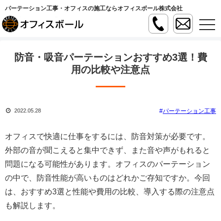
パーテーション工事・オフィスの施工ならオフィスボール株式会社
t
o
g
g
l
防音・吸音パーテーションおすすめ3選！費
e
n
用の比較や注意点
a
v
i
g
a
パーテーション工事
2022.05.28
t
i
o
n
オフィスで快適に仕事をするには、防音対策が必要です。
外部の音が聞こえると集中できず、また音や声がもれると
問題になる可能性があります。オフィスのパーテーション
の中で、防音性能が高いものはどれかご存知ですか。今回
は、おすすめ3選と性能や費用の比較、導入する際の注意点
も解説します。