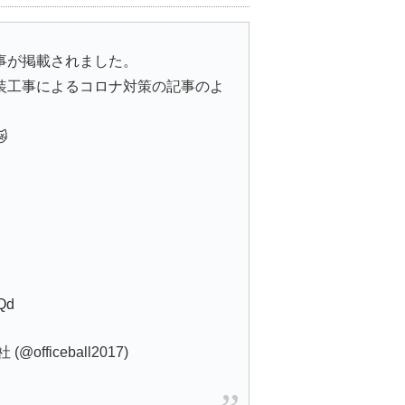
事が掲載されました。
装工事によるコロナ対策の記事のよ

LQd
fficeball2017)