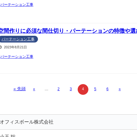
パーテーション工事
空間作りに必須な間仕切り・パーテーションの特徴や選
パーテーション工事
2023年8月21日
パーテーション工事
« 先頭
...
«
2
3
4
5
6
»
オフィスボール株式会社
小玉 聡