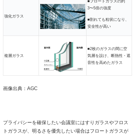
■フロートガラスの約
3〜5倍の強度
強化ガラス
■割れても粒状になり、
安全性が高い
■2枚のガラスの間に空
複層ガラス
気層を設け、断熱性・遮
音性を高めたガラス
画像出典：
AGC
プライバシーを確保したい会議室にはすりガラスやフロス
トガラスが、明るさを優先したい場合はフロートガラスが