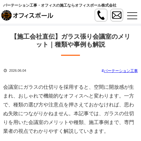
パーテーション工事・オフィスの施工ならオフィスボール株式会社
t
o
g
g
l
【施工会社直伝】ガラス張り会議室のメリ
e
n
ット｜種類や事例も解説
a
v
i
g
a
パーテーション工事
2026.06.04
t
i
o
n
会議室にガラスの仕切りを採用すると、空間に開放感が生
まれ、おしゃれで機能的なオフィスへと変わります。一方
で、種類の選び方や注意点を押さえておかなければ、思わ
ぬ失敗につながりかねません。本記事では、ガラスの仕切
りを用いた会議室のメリットや種類、施工事例まで、専門
業者の視点でわかりやすく解説していきます。