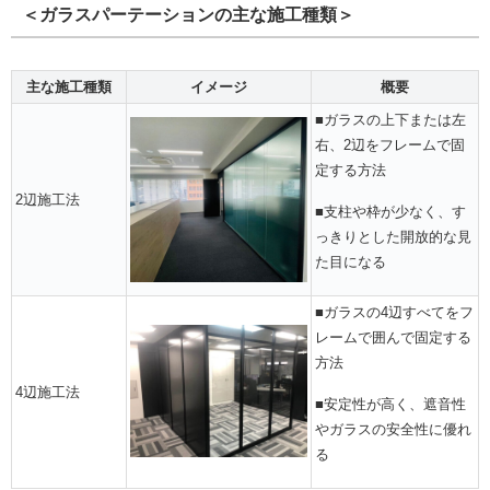
＜ガラスパーテーションの主な施工種類＞
主な施工種類
イメージ
概要
■ガラスの上下または左
右、2辺をフレームで固
定する方法
2辺施工法
■支柱や枠が少なく、す
っきりとした開放的な見
た目になる
■ガラスの4辺すべてをフ
レームで囲んで固定する
方法
4辺施工法
■安定性が高く、遮音性
やガラスの安全性に優れ
る