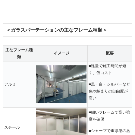
＜ガラスパーテーションの主なフレーム種類＞
主なフレーム種
イメージ
概要
類
■軽量で施工時間が短
く、低コスト
アルミ
■黒・白・シルバーなど
色や納まりの自由度が
高い
■細いフレームで高い強
度を確保
スチール
■シャープで重厚感のあ