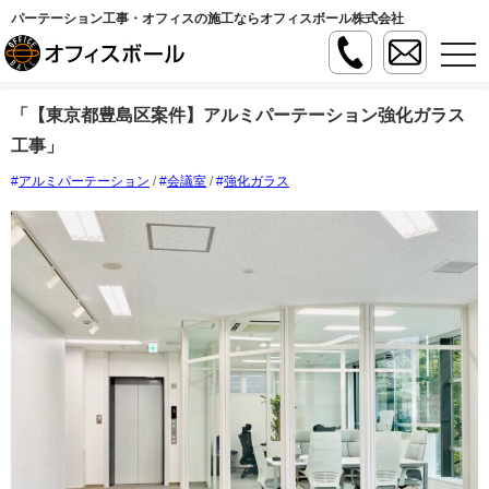
パーテーション工事・オフィスの施工ならオフィスボール株式会社
t
o
g
g
「【東京都豊島区案件】アルミパーテーション強化ガラス
l
e
工事」
n
a
v
アルミパーテーション
/
会議室
/
強化ガラス
i
g
a
t
i
o
n