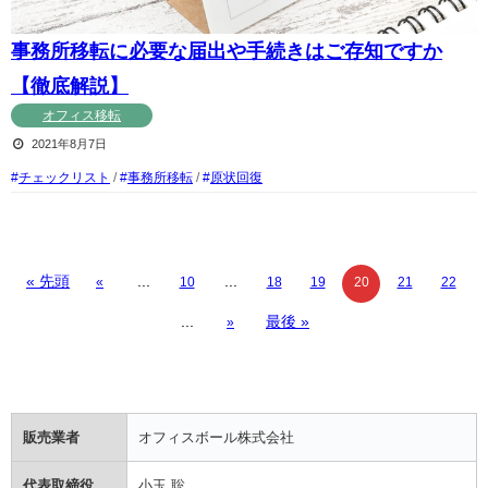
事務所移転に必要な届出や手続きはご存知ですか
【徹底解説】
オフィス移転
2021年8月7日
チェックリスト
/
事務所移転
/
原状回復
« 先頭
...
...
«
10
18
19
20
21
22
...
最後 »
»
販売業者
オフィスボール株式会社
代表取締役
小玉 聡