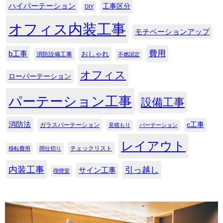
ハイパーテーション
工事区分
DIY
オフィス内装工事
モチベーションアップ
費用
b工事
おしゃれ
消防設備工事
不燃認定
オフィス
ローパーテーション
パーテーション工事
設備工事
消防法
c工事
ガラスパーテーション
見積もり
パーテーション
レイアウト
チェックリスト
移転費用
間仕切り
内装工事
引っ越し
サイン工事
喫煙室