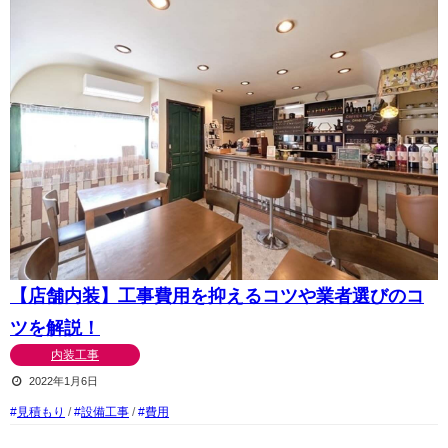
【店舗内装】工事費用を抑えるコツや業者選びのコ
ツを解説！
内装工事
2022年1月6日
見積もり
/
設備工事
/
費用