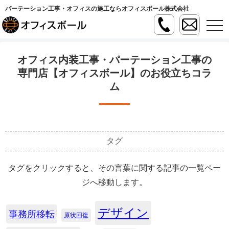
パーテーション工事・オフィスの施工ならオフィスボール株式会社
t
o
g
g
l
オフィス内装工事・パーテーション工事の
e
n
専門店【オフィスボール】のお役立ちコラ
a
ム
v
i
g
a
t
i
o
n
タグ
タグをクリックすると、その言葉に関する記事の一覧ペー
ジへ移動します。
デザイン
事務所移転
原状回復