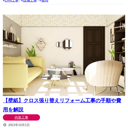
LAN工事
/
設備工事
/
費用
【壁紙】クロス張り替えリフォーム工事の手順や費
用を解説
内装工事
2021年10月1日