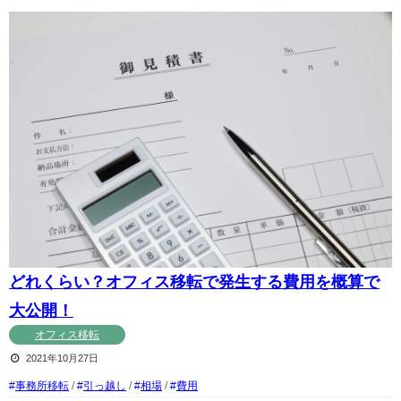
どれくらい？オフィス移転で発生する費用を概算で
大公開！
オフィス移転
2021年10月27日
事務所移転
/
引っ越し
/
相場
/
費用