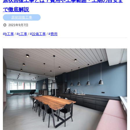
原状回復工事とは？費用や工事範囲・工期の目安ま
で徹底解説
原状回復工事
2021年9月7日
b工事
/
c工事
/
設備工事
/
費用