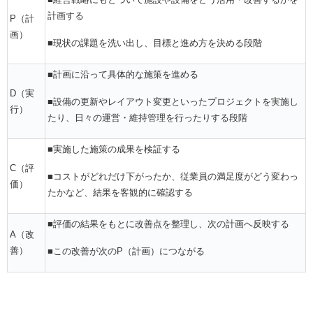
計画する
P（計
画）
■現状の課題を洗い出し、目標と進め方を決める段階
■計画に沿って具体的な施策を進める
D（実
■設備の更新やレイアウト変更といったプロジェクトを実施し
行）
たり、日々の運営・維持管理を行ったりする段階
■実施した施策の成果を検証する
C（評
■コストがどれだけ下がったか、従業員の満足度がどう変わっ
価）
たかなど、結果を客観的に確認する
■評価の結果をもとに改善点を整理し、次の計画へ反映する
A（改
善）
■この改善が次のP（計画）につながる