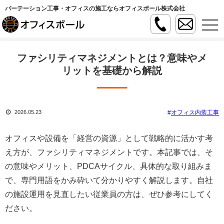
パーテーション工事・オフィスの施工ならオフィスボール株式会社
t
o
g
g
l
ファシリティマネジメントとは？意味やメ
e
n
リットを基礎から解説
a
v
i
g
a
オフィス内装工事
2026.05.23
t
i
o
n
オフィスや設備を「経営の資源」として戦略的に活かす考
え方が、ファシリティマネジメントです。本記事では、そ
の意味やメリット、PDCAサイクル、具体的な取り組みま
で、専門用語をかみ砕いて分かりやすく解説します。自社
の施設運用を見直したい従業員の方は、ぜひ参考にしてく
ださい。