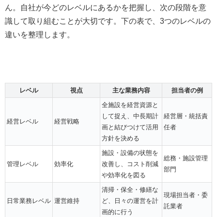
ん。自社が今どのレベルにあるかを把握し、次の段階を意
識して取り組むことが大切です。下の表で、3つのレベルの
違いを整理します。
レベル
視点
主な業務内容
担当者の例
全施設を経営資源と
して捉え、中長期計
経営層・統括責
経営レベル
経営戦略
画と結びつけて活用
任者
方針を決める
施設・設備の状態を
総務・施設管理
管理レベル
効率化
改善し、コスト削減
部門
や効率化を図る
清掃・保全・修繕な
現場担当者・委
日常業務レベル
運営維持
ど、日々の運営を計
託業者
画的に行う