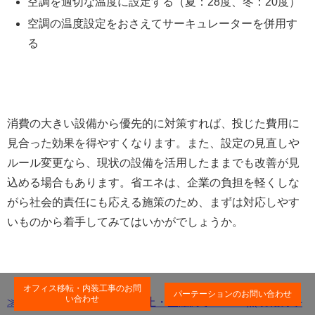
空調を適切な温度に設定する（夏：28度、冬：20度）
空調の温度設定をおさえてサーキュレーターを併用す
る
消費の大きい設備から優先的に対策すれば、投じた費用に
見合った効果を得やすくなります。また、設定の見直しや
ルール変更なら、現状の設備を活用したままでも改善が見
込める場合もあります。省エネは、企業の負担を軽くしな
がら社会的責任にも応える施策のため、まずは対応しやす
いものから着手してみてはいかがでしょうか。
オフィス移転・内装工事のお問
パーテーションのお問い合わせ
い合わせ
≫蛍光灯は2027年で製造中止・生産終了！LED照明化の手