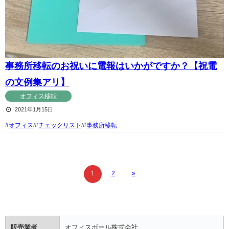
事務所移転のお祝いに電報はいかがですか？【祝電
の文例集アリ】
オフィス移転
2021年1月15日
オフィス
/
チェックリスト
/
事務所移転
1
2
»
販売業者
オフィスボール株式会社