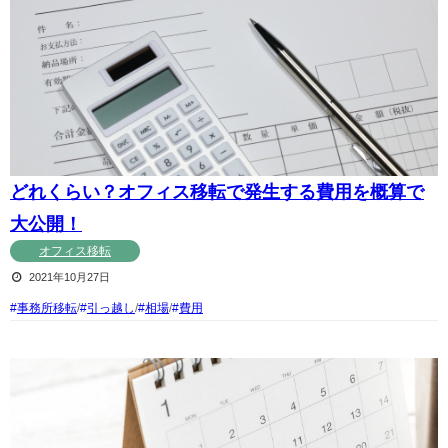
どれくらい？オフィス移転で発生する費用を概算で
大公開！
オフィス移転
2021年10月27日
事務所移転
/
引っ越し
/
相場
/
費用