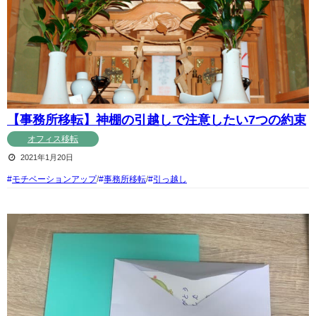
【事務所移転】神棚の引越しで注意したい7つの約束
オフィス移転
2021年1月20日
モチベーションアップ
/
事務所移転
/
引っ越し