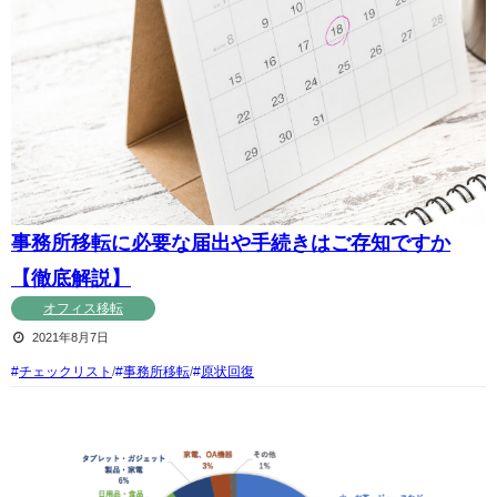
事務所移転に必要な届出や手続きはご存知ですか
【徹底解説】
オフィス移転
2021年8月7日
チェックリスト
/
事務所移転
/
原状回復