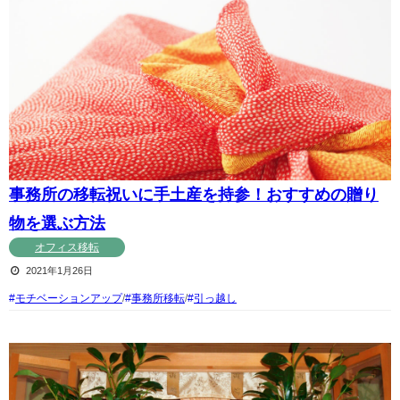
事務所の移転祝いに手土産を持参！おすすめの贈り
物を選ぶ方法
オフィス移転
2021年1月26日
モチベーションアップ
/
事務所移転
/
引っ越し