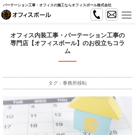
パーテーション工事・オフィスの施工ならオフィスボール株式会社
t
o
g
g
l
オフィス内装工事・パーテーション工事の
e
n
専門店【オフィスボール】のお役立ちコラ
a
ム
v
i
g
a
t
i
o
n
タグ：事務所移転