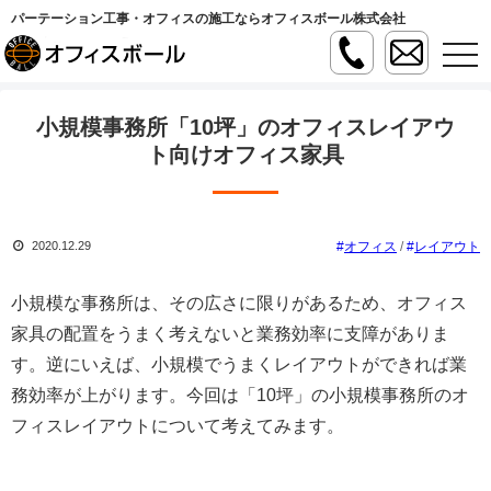
パーテーション工事・オフィスの施工ならオフィスボール株式会社
t
o
g
g
l
小規模事務所「10坪」のオフィスレイアウ
e
n
ト向けオフィス家具
a
v
i
g
a
オフィス
/
レイアウト
2020.12.29
t
i
o
n
小規模な事務所は、その広さに限りがあるため、オフィス
家具の配置をうまく考えないと業務効率に支障がありま
す。逆にいえば、小規模でうまくレイアウトができれば業
務効率が上がります。今回は「10坪」の小規模事務所のオ
フィスレイアウトについて考えてみます。