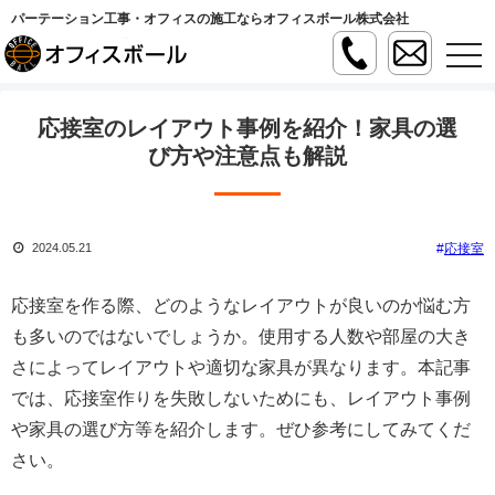
パーテーション工事・オフィスの施工ならオフィスボール株式会社
t
o
g
g
l
応接室のレイアウト事例を紹介！家具の選
e
n
び方や注意点も解説
a
v
i
g
a
応接室
2024.05.21
t
i
o
n
応接室を作る際、どのようなレイアウトが良いのか悩む方
も多いのではないでしょうか。使用する人数や部屋の大き
さによってレイアウトや適切な家具が異なります。本記事
では、応接室作りを失敗しないためにも、レイアウト事例
や家具の選び方等を紹介します。ぜひ参考にしてみてくだ
さい。