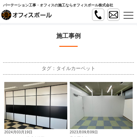
パーテーション工事・オフィスの施工ならオフィスボール株式会社
t
o
g
g
l
施工事例
e
n
a
v
i
g
a
タグ：タイルカーペット
t
i
o
n
2023月09月09日
2024月03月19日