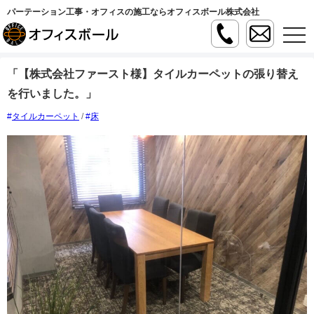
パーテーション工事・オフィスの施工ならオフィスボール株式会社
t
o
g
g
「【株式会社ファースト様】タイルカーペットの張り替え
l
e
を行いました。」
n
a
v
タイルカーペット
/
床
i
g
a
t
i
o
n