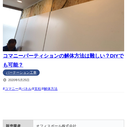
コマニーパーティションの解体方法は難しい？DIYで
も可能？
パーテーション工事
2020年5月25日
コマニー
/
パネル
/
支柱
/
解体方法
販売業者
オフィスボール株式会社