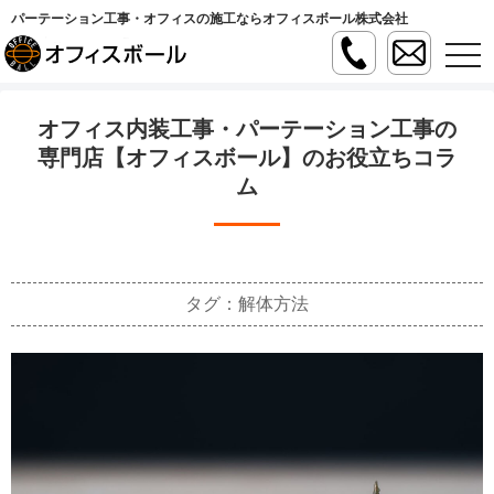
パーテーション工事・オフィスの施工ならオフィスボール株式会社
t
o
g
g
l
オフィス内装工事・パーテーション工事の
e
n
専門店【オフィスボール】のお役立ちコラ
a
ム
v
i
g
a
t
i
o
n
タグ：解体方法