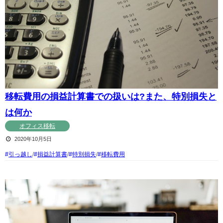
移転費用の損益計算書での扱いは?また、特別損失と
は何か
オフィス移転
2020年10月5日
引っ越し
/
損益計算書
/
特別損失
/
移転費用