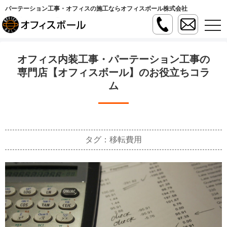
パーテーション工事・オフィスの施工ならオフィスボール株式会社
t
o
g
g
l
オフィス内装工事・パーテーション工事の
e
n
専門店【オフィスボール】のお役立ちコラ
a
ム
v
i
g
a
t
i
o
n
タグ：移転費用