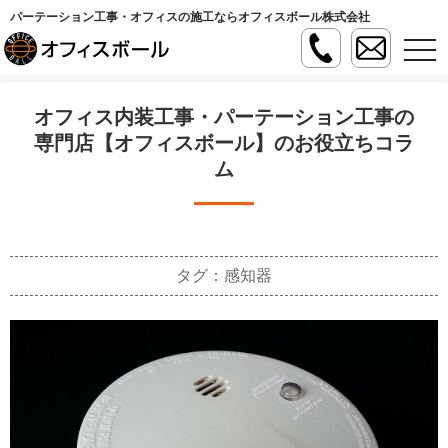
パーテーション工事・オフィスの施工ならオフィスボール株式会社
t
o
g
g
l
オフィス内装工事・パーテーション工事の
e
n
専門店【オフィスボール】のお役立ちコラ
a
ム
v
i
g
a
t
i
o
n
タグ：感知器