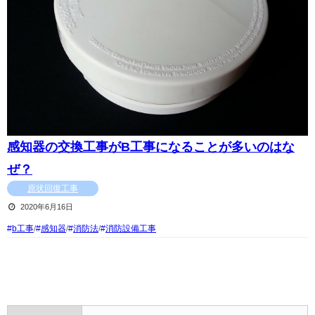
感知器の交換工事がB工事になることが多いのはな
ぜ？
原状回復工事
2020年6月16日
b工事
/
感知器
/
消防法
/
消防設備工事