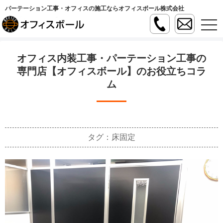
パーテーション工事・オフィスの施工ならオフィスボール株式会社
t
o
g
g
l
オフィス内装工事・パーテーション工事の
e
n
専門店【オフィスボール】のお役立ちコラ
a
ム
v
i
g
a
t
i
o
n
タグ：床固定