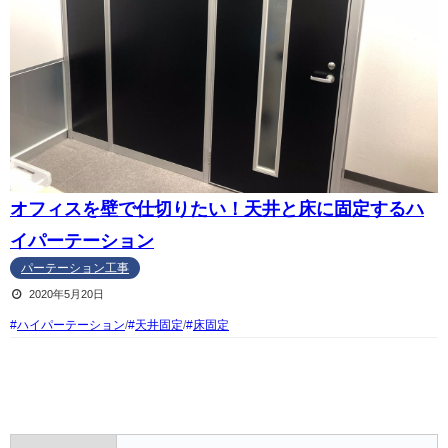
オフィスを壁で仕切りたい！天井と床に固定するハ
イパーテーション
パーテーション工事
2020年5月20日
ハイパーテーション
/
天井固定
/
床固定