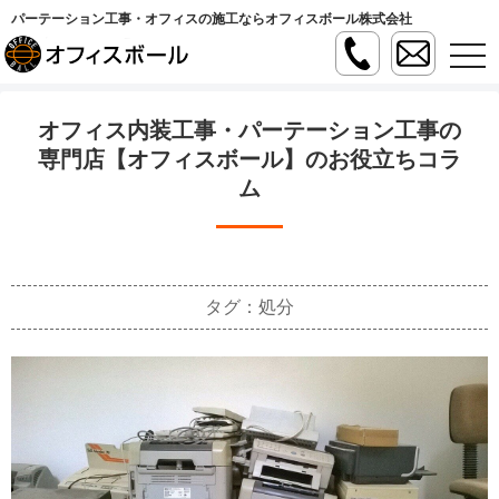
パーテーション工事・オフィスの施工ならオフィスボール株式会社
t
o
g
g
l
オフィス内装工事・パーテーション工事の
e
n
専門店【オフィスボール】のお役立ちコラ
a
ム
v
i
g
a
t
i
o
n
タグ：処分