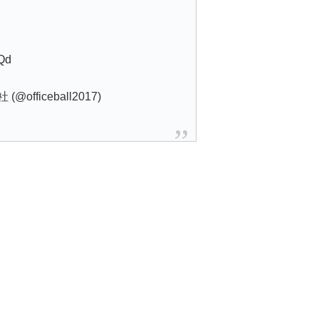
LQd
fficeball2017)