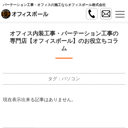
パーテーション工事・オフィスの施工ならオフィスボール株式会社
t
o
g
g
l
オフィス内装工事・パーテーション工事の
e
n
専門店【オフィスボール】のお役立ちコラ
a
ム
v
i
g
a
t
i
o
n
タグ：パソコン
現在表示出来る記事はありません。