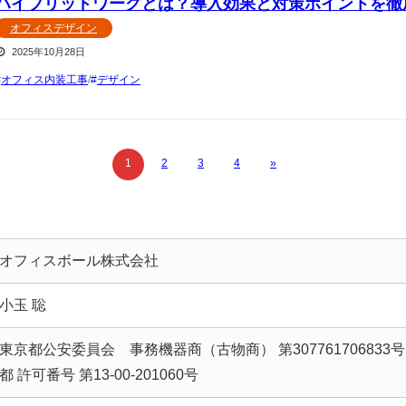
ハイブリッドワークとは？導入効果と対策ポイントを徹
オフィスデザイン
2025年10月28日
オフィス内装工事
/
デザイン
1
2
3
4
»
オフィスボール株式会社
小玉 聡
東京都公安委員会 事務機器商（古物商） 第307761706833
都 許可番号 第13-00-201060号