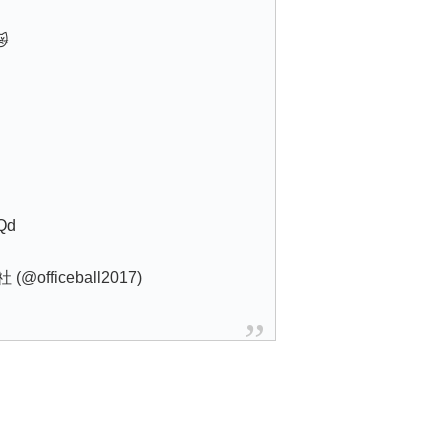

LQd
fficeball2017)