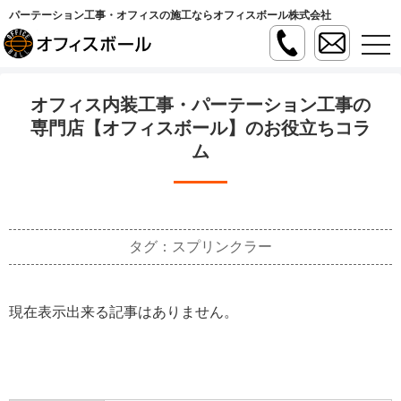
パーテーション工事・オフィスの施工ならオフィスボール株式会社
t
o
g
g
l
オフィス内装工事・パーテーション工事の
e
n
専門店【オフィスボール】のお役立ちコラ
a
ム
v
i
g
a
t
i
o
n
タグ：スプリンクラー
現在表示出来る記事はありません。