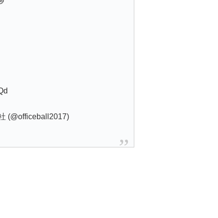

LQd
fficeball2017)