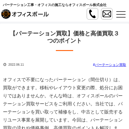
パーテーション工事・オフィスの施工ならオフィスボール株式会社
t
o
g
g
l
【パーテーション買取】価格と高価買取３
e
n
つのポイント
a
v
i
g
a
パーテーション買取
2022.06.11
t
i
o
n
オフィスで不要になったパーテーション（間仕切り）は、
買取ができます。移転やレイアウト変更の際、処分にお困
りではありませんか。そんな時は、オフィスボールのパー
テーション買取サービスをご利用ください。当社では、パ
ーテーションを買い取って補修をし、中古として販売する
リユース事業を展開しています。今回は、パーテーション
買取の流れや価格事例、高価買取のポイントも解説しま