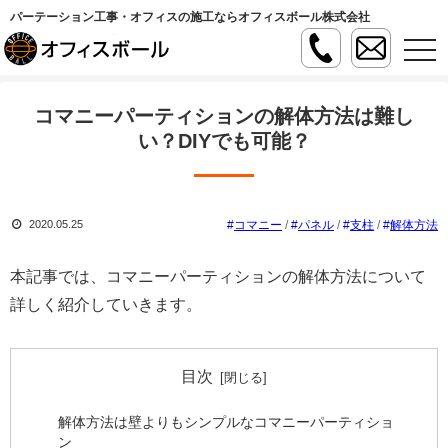
パーテーション工事・オフィスの施工ならオフィスボール株式会社
t
o
g
g
l
コマニーパーティションの解体方法は難し
e
n
い？DIYでも可能？
a
v
i
g
a
コマニー
/
パネル
/
支柱
/
解体方法
2020.05.25
t
i
o
n
本記事では、コマニーパーティションの解体方法について
詳しく紹介していきます。
目次
解体方法は壁よりもシンプルなコマニーパーティショ
ン