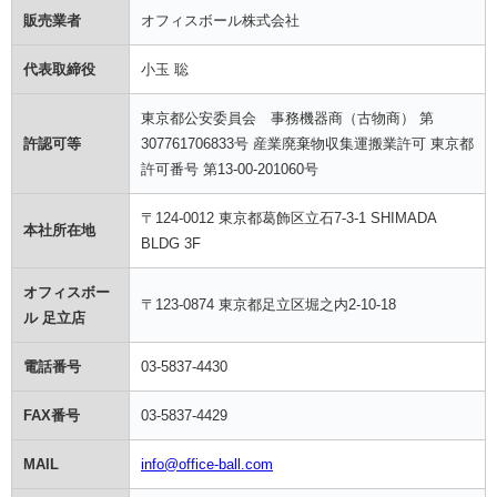
販売業者
オフィスボール株式会社
代表取締役
小玉 聡
東京都公安委員会 事務機器商（古物商） 第
許認可等
307761706833号 産業廃棄物収集運搬業許可 東京都
許可番号 第13-00-201060号
〒124-0012 東京都葛飾区立石7-3-1 SHIMADA
本社所在地
BLDG 3F
オフィスボー
〒123-0874 東京都足立区堀之内2-10-18
ル 足立店
電話番号
03-5837-4430
FAX番号
03-5837-4429
MAIL
info@office-ball.com