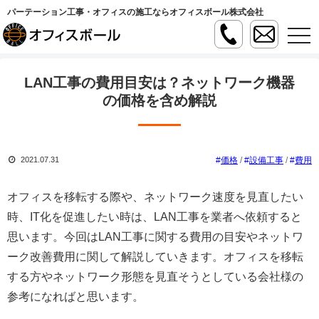
パーテーション工事・オフィスの施工ならオフィスボール株式会社
t
o
g
g
l
LAN工事の費用目安は？ネットワーク機器
e
n
の価格を含め解説
a
v
i
g
a
価格
/
設備工事
/
費用
2021.07.31
t
i
o
n
オフィスを移転する際や、ネットワーク速度を見直したい
時、IT化を促進したい時は、LAN工事を業者へ依頼すると
思います。今回はLAN工事に関する費用の目安やネットワ
ーク改善費用に関して解説していきます。オフィスを移転
する方やネットワーク形態を見直そうとしている会社様の
参考になればと思います。