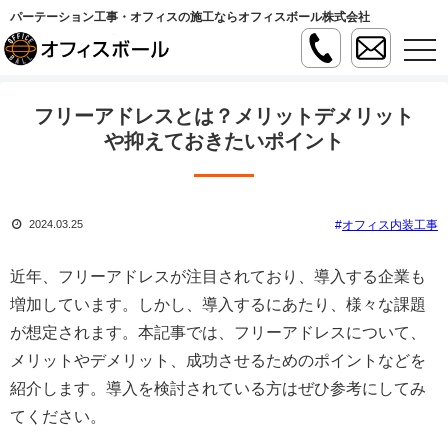
パーテーション工事・オフィスの施工ならオフィスボール株式会社
t
o
g
g
l
フリーアドレスとは？メリットデメリット
e
n
や抑えておきたいポイント
a
v
i
g
a
オフィス内装工事
2024.03.25
t
i
o
n
近年、フリーアドレスが注目されており、導入する企業も
増加しています。しかし、導入するにあたり、様々な課題
が想定されます。本記事では、フリーアドレスについて、
メリットやデメリット、成功させるためのポイントなどを
紹介します。導入を検討されている方はぜひ参考にしてみ
てください。