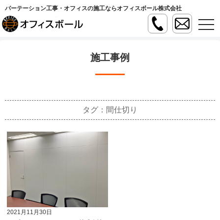
パーテーション工事・オフィスの施工ならオフィスボール株式会社
t
o
g
g
l
施工事例
e
n
a
v
i
g
a
タグ：間仕切り
t
i
o
n
2021月11月30日