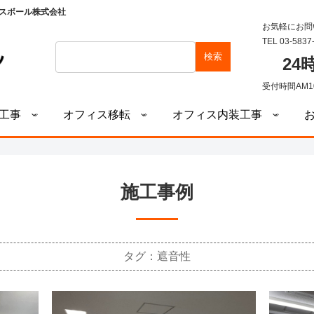
スボール株式会社
お気軽にお問
TEL 03-5837
検索
2
受付時間AM1
工事
オフィス移転
オフィス内装工事
施工事例
タグ：遮音性