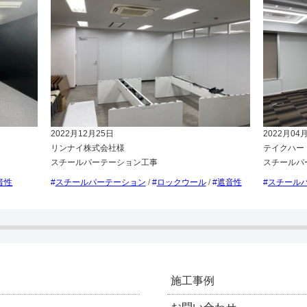
2022月12月25日
2022月04
リンナイ株式会社様
テイクハー
スチールパーテーション工事
スチールパ
スチールパーテーション
/
ロックウール
/
遮音性
音性
スチール
施工事例