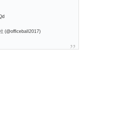
LQd
fficeball2017)