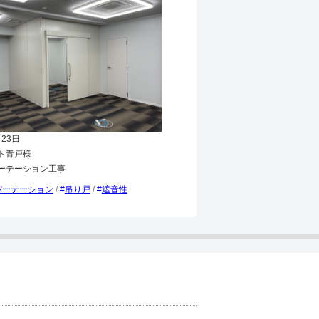
月23日
ト青戸様
ーテーション工事
パーテーション
/
吊り戸
/
遮音性