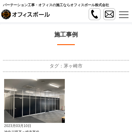
パーテーション工事・オフィスの施工ならオフィスボール株式会社
t
o
g
g
l
施工事例
e
n
a
v
i
g
a
タグ：茅ヶ崎市
t
i
o
n
2023月03月10日