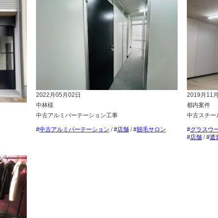
2022月05月02日
2019月11
中林様
都内案件
中古アルミパーテーション工事
中古スチー
中古アルミパーテーション
/
店舗
/
脱毛サロン
グラスウ
店舗
/
遮