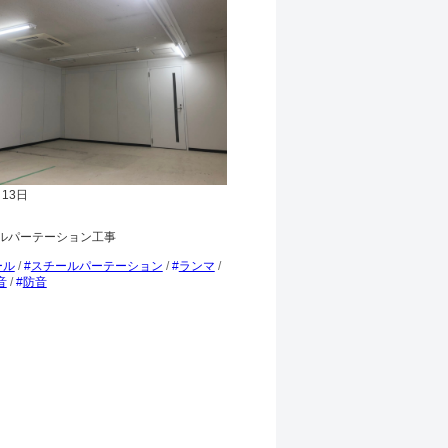
月13日
ルパーテーション工事
ール
/
スチールパーテーション
/
ランマ
/
音
/
防音