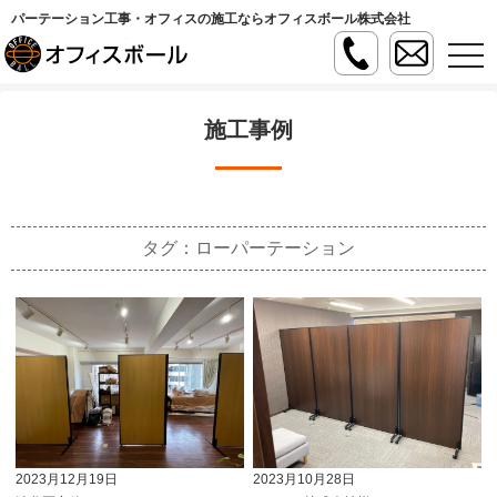
パーテーション工事・オフィスの施工ならオフィスボール株式会社
t
o
g
g
l
施工事例
e
n
a
v
i
g
a
タグ：ローパーテーション
t
i
o
n
2023月12月19日
2023月10月28日