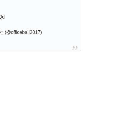
LQd
fficeball2017)