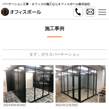
パーテーション工事・オフィスの施工ならオフィスボール株式会社
t
o
g
g
l
施工事例
e
n
a
v
i
g
a
タグ：ガラスパーテーション
t
i
o
n
2023月04月24日
2022月12月29日