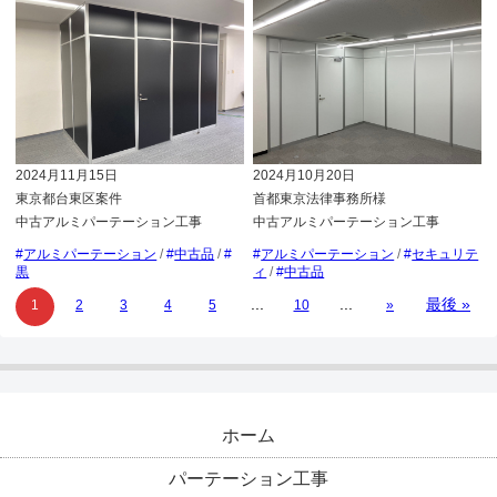
2024月11月15日
2024月10月20日
東京都台東区案件
首都東京法律事務所様
中古アルミパーテーション工事
中古アルミパーテーション工事
アルミパーテーション
/
中古品
/
アルミパーテーション
/
セキュリテ
黒
ィ
/
中古品
...
...
最後 »
1
2
3
4
5
10
»
ホーム
パーテーション工事