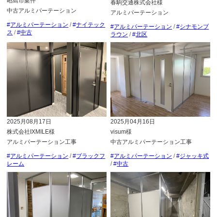
昭島市案件
春駒交通株式会社様
中古アルミパーテーション
アルミパーテーション
アルミパーテーション
/
ナイテック
アルミパーテーション
/
シナモンブ
ス
/
中古
ラウン
/
北区
2025月08月17日
2025月04月16日
株式会社IXMILE様
visum様
アルミパーテーション工事
中古アルミパーテーション工事
アルミパーテーション
/
ブラックフ
アルミパーテーション
/
ジャッキ式
レーム
/
中古