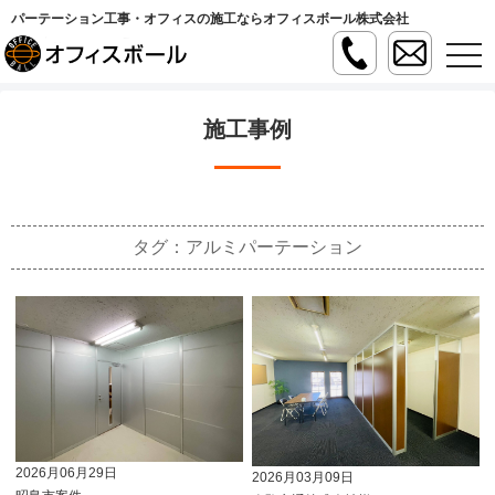
パーテーション工事・オフィスの施工ならオフィスボール株式会社
t
o
g
g
l
施工事例
e
n
a
v
i
g
a
タグ：アルミパーテーション
t
i
o
n
2026月06月29日
2026月03月09日