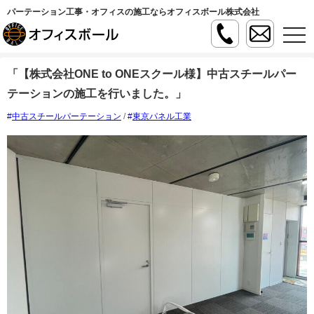
パーテーション工事・オフィスの施工ならオフィスボール株式会社
t
o
g
g
「【株式会社ONE to ONEスクール様】中古スチールパー
l
e
テーションの施工を行いました。」
n
a
v
中古スチールパーテーション
/
東京パネル工業
i
g
a
t
i
o
n