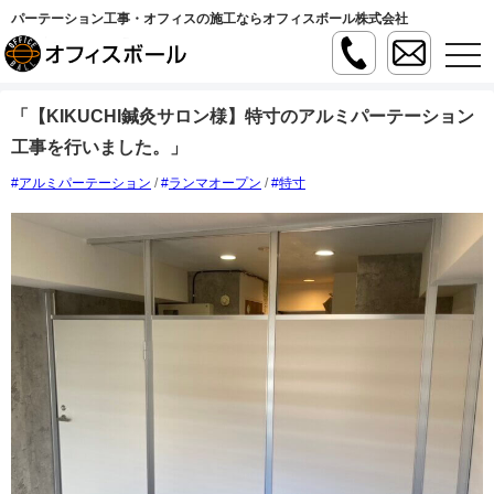
パーテーション工事・オフィスの施工ならオフィスボール株式会社
t
o
g
g
「【KIKUCHI鍼灸サロン様】特寸のアルミパーテーション
l
e
工事を行いました。」
n
a
v
アルミパーテーション
/
ランマオープン
/
特寸
i
g
a
t
i
o
n