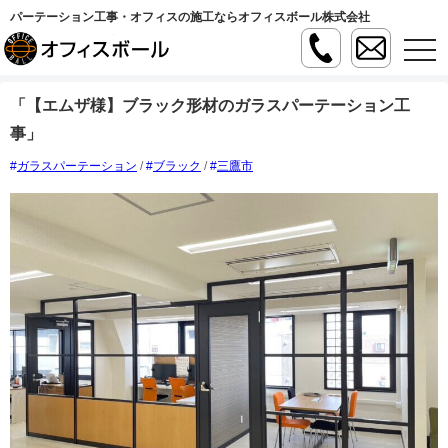
パーテーション工事・オフィスの施工ならオフィスボール株式会社
t
o
g
g
「【エムザ様】ブラック形材のガラスパーテーション工
l
e
事」
n
a
v
ガラスパーテーション
/
ブラック
/
三鷹市
i
g
a
t
i
o
n