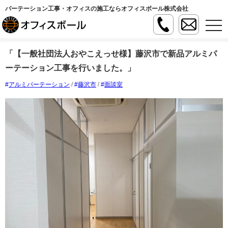
パーテーション工事・オフィスの施工ならオフィスボール株式会社
t
o
g
g
「【一般社団法人おやこえっせ様】藤沢市で新品アルミパ
l
e
ーテーション工事を行いました。」
n
a
v
アルミパーテーション
/
藤沢市
/
面談室
i
g
a
t
i
o
n