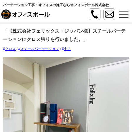
パーテーション工事・オフィスの施工ならオフィスボール株式会社
t
o
g
g
「【株式会社フェリックス・ジャパン様】スチールパーテ
l
e
ーションにクロス張りを行いました。」
n
a
v
クロス
/
スチールパーテーション
/
中古
i
g
a
t
i
o
n