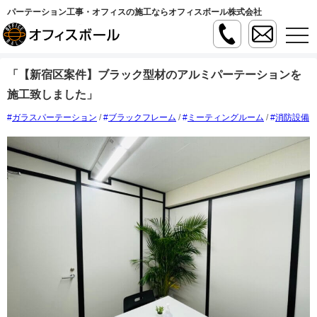
パーテーション工事・オフィスの施工ならオフィスボール株式会社
t
o
g
g
「【新宿区案件】ブラック型材のアルミパーテーションを
l
e
施工致しました」
n
a
v
ガラスパーテーション
/
ブラックフレーム
/
ミーティングルーム
/
消防設備
i
g
a
t
i
o
n