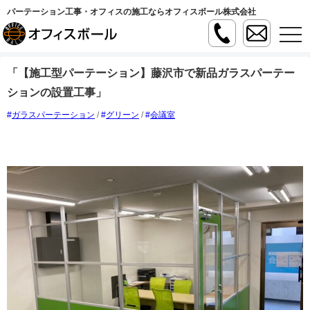
パーテーション工事・オフィスの施工ならオフィスボール株式会社
t
o
g
g
「【施工型パーテーション】藤沢市で新品ガラスパーテー
l
e
ションの設置工事」
n
a
v
ガラスパーテーション
/
グリーン
/
会議室
i
g
a
t
i
o
n