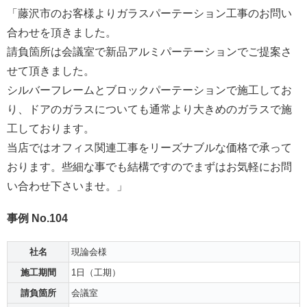
「
藤沢市のお客様よりガラスパーテーション工事のお問い
合わせを頂
きました。
請負箇所は会議室で新品アルミパーテーションでご提案さ
せて頂き
ました。
シルバーフレームとブロックパーテーションで施工してお
り、
ドアのガラスについても通常より大きめのガラスで施
工しておりま
す。
当店ではオフィス関連工事をリーズナブルな価格で承って
おります
。
些細な事でも結構ですのでまずはお気軽にお問
い合わせ下さいませ
。」
事例 No.104
社名
現論会様
施工期間
1日（工期）
請負箇所
会議室