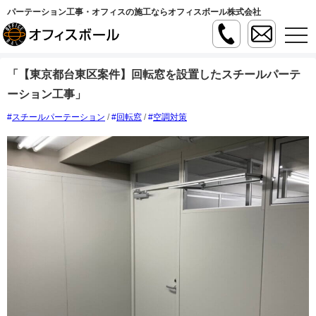
パーテーション工事・オフィスの施工ならオフィスボール株式会社
t
o
g
g
「【東京都台東区案件】回転窓を設置したスチールパーテ
l
e
ーション工事」
n
a
v
スチールパーテーション
/
回転窓
/
空調対策
i
g
a
t
i
o
n