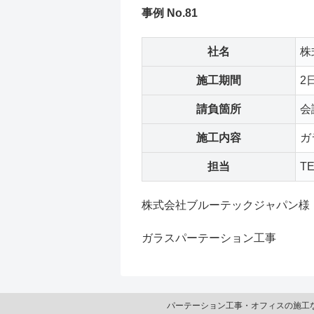
事例 No.81
社名
株
施工期間
2
請負箇所
会
施工内容
ガ
担当
T
株式会社ブルーテックジャパン様
ガラスパーテーション工事
パーテーション工事・オフィスの施工