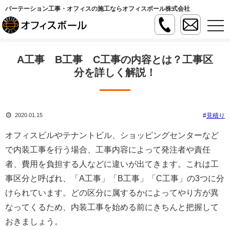
パーテーション工事・オフィスの施工ならオフィスボール株式会社
t
o
g
g
l
A工事 B工事 C工事の内容とは？工事区
e
n
分を詳しく解説！
a
v
i
g
a
見積り
2020.01.15
t
i
o
オフィスビルやテナントビル、ショッピングセンターなど
n
で内装工事を行う場合、工事内容によって発注者や責任
者、費用を負担する人などに違いが出てきます。これは工
事区分と呼ばれ、「
A
工事」「
B
工事」「
C
工事」の
3
つに分
けられています。どの区分に属するかによってやり方が異
なってくるため、内装工事を始める前にきちんと把握して
おきましょう。